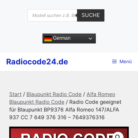
Zum
Inhalt
Products
SUCHE
search
springen
German
Radiocode24.de
Menü
Start
/
Blaupunkt Radio Code
/
Alfa Romeo
Blaupunkt Radio Code
/ Radio Code geeignet
für Blaupunkt BP9376 Alfa Romeo 147/ALFA
937 CC 7 649 376 316 – 7649376316