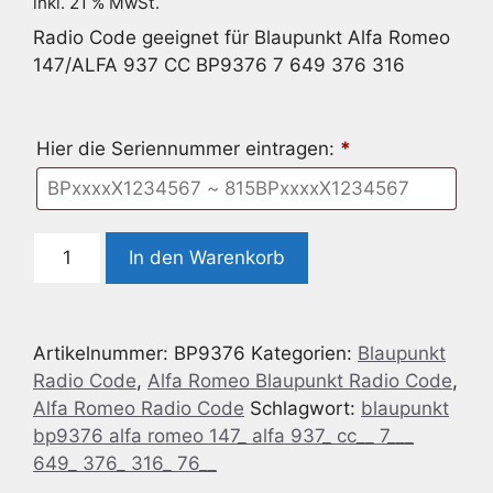
inkl. 21 % MwSt.
Radio Code geeignet für Blaupunkt Alfa Romeo
147/ALFA 937 CC BP9376 7 649 376 316
Hier die Seriennummer eintragen:
*
Radio
In den Warenkorb
Code
geeignet
für
Artikelnummer:
BP9376
Kategorien:
Blaupunkt
Blaupunkt
Radio Code
,
Alfa Romeo Blaupunkt Radio Code
,
BP9376
Alfa Romeo Radio Code
Schlagwort:
blaupunkt
Alfa
bp9376 alfa romeo 147_ alfa 937_ cc__ 7___
Romeo
649_ 376_ 316_ 76__
147/ALFA
937