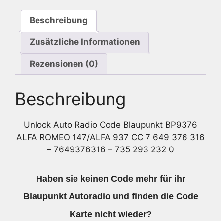
CC
Beschreibung
7
649
Zusätzliche Informationen
376
316
Rezensionen (0)
-
7649376316
Beschreibung
Menge
Unlock Auto Radio Code Blaupunkt BP9376
ALFA ROMEO 147/ALFA 937 CC 7 649 376 316
– 7649376316 – 735 293 232 0
Haben sie keinen Code mehr für ihr
Blaupunkt Autoradio und finden die Code
Karte nicht wieder?