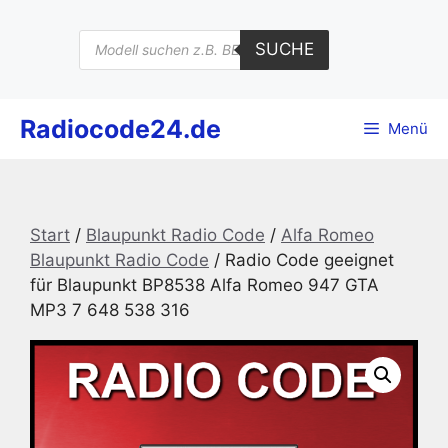
Zum
Inhalt
Products
SUCHE
search
springen
Radiocode24.de
Menü
Start
/
Blaupunkt Radio Code
/
Alfa Romeo
Blaupunkt Radio Code
/ Radio Code geeignet
für Blaupunkt BP8538 Alfa Romeo 947 GTA
MP3 7 648 538 316