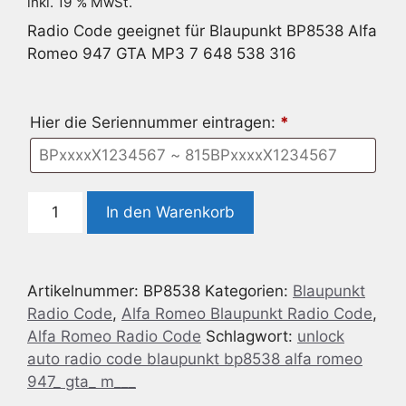
inkl. 19 % MwSt.
Radio Code geeignet für Blaupunkt BP8538 Alfa
Romeo 947 GTA MP3 7 648 538 316
Hier die Seriennummer eintragen:
*
Radio
In den Warenkorb
Code
geeignet
für
Artikelnummer:
BP8538
Kategorien:
Blaupunkt
Blaupunkt
Radio Code
,
Alfa Romeo Blaupunkt Radio Code
,
BP8538
Alfa Romeo Radio Code
Schlagwort:
unlock
Alfa
auto radio code blaupunkt bp8538 alfa romeo
Romeo
947_ gta_ m___
947
GTA