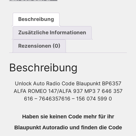
937
MP3
Beschreibung
7
646
Zusätzliche Informationen
357
616
Rezensionen (0)
-
7646357616
Beschreibung
Menge
Unlock Auto Radio Code Blaupunkt BP6357
ALFA ROMEO 147/ALFA 937 MP3 7 646 357
616 – 7646357616 – 156 074 599 0
Haben sie keinen Code mehr für ihr
Blaupunkt Autoradio und finden die Code