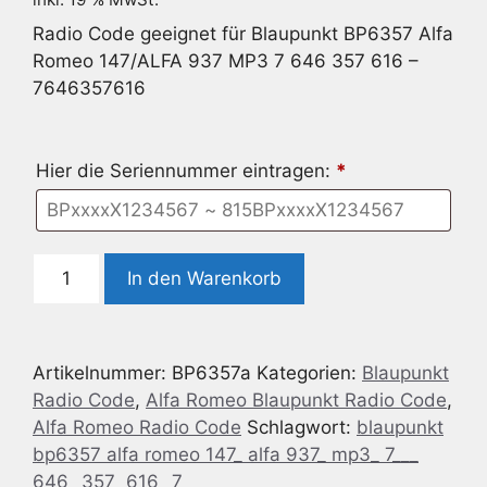
Radio Code geeignet für Blaupunkt BP6357 Alfa
Romeo 147/ALFA 937 MP3 7 646 357 616 –
7646357616
Hier die Seriennummer eintragen:
*
Radio
In den Warenkorb
Code
geeignet
für
Artikelnummer:
BP6357a
Kategorien:
Blaupunkt
Blaupunkt
Radio Code
,
Alfa Romeo Blaupunkt Radio Code
,
BP6357
Alfa Romeo Radio Code
Schlagwort:
blaupunkt
Alfa
bp6357 alfa romeo 147_ alfa 937_ mp3_ 7___
Romeo
646_ 357_ 616_ 7___
147/ALFA