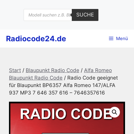
Zum
Inhalt
Products
SUCHE
search
springen
Radiocode24.de
Menü
Start
/
Blaupunkt Radio Code
/
Alfa Romeo
Blaupunkt Radio Code
/ Radio Code geeignet
für Blaupunkt BP6357 Alfa Romeo 147/ALFA
937 MP3 7 646 357 616 – 7646357616