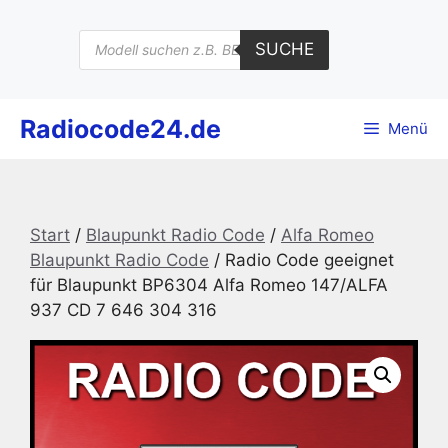
Zum
Inhalt
Products
SUCHE
search
springen
Radiocode24.de
Menü
Start
/
Blaupunkt Radio Code
/
Alfa Romeo
Blaupunkt Radio Code
/ Radio Code geeignet
für Blaupunkt BP6304 Alfa Romeo 147/ALFA
937 CD 7 646 304 316