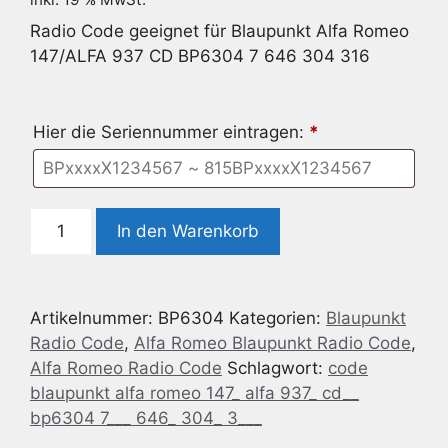
Radio Code geeignet für Blaupunkt Alfa Romeo
147/ALFA 937 CD BP6304 7 646 304 316
Hier die Seriennummer eintragen:
*
Radio
In den Warenkorb
Code
geeignet
für
Artikelnummer:
BP6304
Kategorien:
Blaupunkt
Blaupunkt
Radio Code
,
Alfa Romeo Blaupunkt Radio Code
,
BP6304
Alfa Romeo Radio Code
Schlagwort:
code
Alfa
blaupunkt alfa romeo 147_ alfa 937_ cd__
Romeo
bp6304 7___ 646_ 304_ 3___
147/ALFA
937