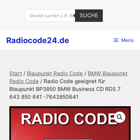
Zum
Inhalt
Products
SUCHE
search
springen
Radiocode24.de
Menü
Start
/
Blaupunkt Radio Code
/
BMW Blaupunkt
Radio Code
/ Radio Code geeignet für
Blaupunkt BP3850 BMW Business CD RDS 7
643 850 641 -7643850641