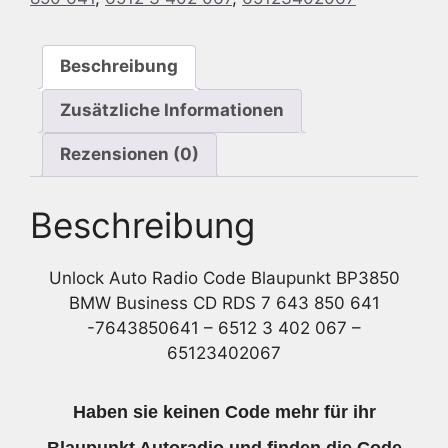
RDS
7
Beschreibung
643
850
Zusätzliche Informationen
641
-7643850641
Rezensionen (0)
Menge
Beschreibung
Unlock Auto Radio Code Blaupunkt BP3850
BMW Business CD RDS 7 643 850 641
-7643850641 – 6512 3 402 067 –
65123402067
Haben sie keinen Code mehr für ihr
Blaupunkt Autoradio und finden die Code