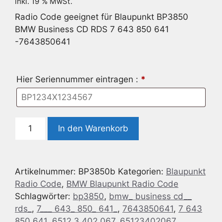
inkl. 19 % MwSt.
Radio Code geeignet für Blaupunkt BP3850
BMW Business CD RDS 7 643 850 641
-7643850641
Hier Seriennummer eintragen :
*
Radio
In den Warenkorb
Code
geeignet
für
Artikelnummer:
BP3850b
Kategorien:
Blaupunkt
Blaupunkt
Radio Code
,
BMW Blaupunkt Radio Code
BP3850
Schlagwörter:
bp3850
,
bmw_ business cd__
BMW
rds_
,
7___ 643_ 850_ 641_
,
7643850641
,
7 643
Business
850 641
,
6512 3 402 067
,
65123402067
CD