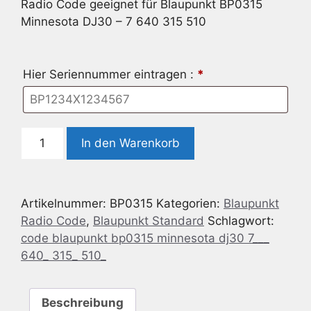
Radio Code geeignet für Blaupunkt BP0315
Minnesota DJ30 – 7 640 315 510
Hier Seriennummer eintragen :
*
Radio
In den Warenkorb
Code
geeignet
für
Artikelnummer:
BP0315
Kategorien:
Blaupunkt
Blaupunkt
Radio Code
,
Blaupunkt Standard
Schlagwort:
BP0315
code blaupunkt bp0315 minnesota dj30 7___
Minnesota
640_ 315_ 510_
DJ30
-
7
Beschreibung
640