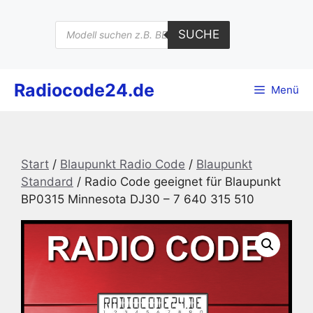
Zum
Inhalt
Products
SUCHE
search
springen
Radiocode24.de
Menü
Start
/
Blaupunkt Radio Code
/
Blaupunkt
Standard
/ Radio Code geeignet für Blaupunkt
BP0315 Minnesota DJ30 – 7 640 315 510