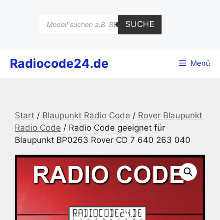
Zum
Inhalt
Products
SUCHE
search
springen
Radiocode24.de
Menü
Start
/
Blaupunkt Radio Code
/
Rover Blaupunkt
Radio Code
/ Radio Code geeignet für
Blaupunkt BP0263 Rover CD 7 640 263 040