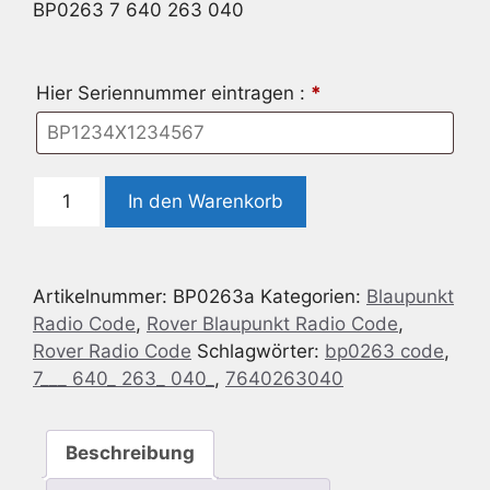
BP0263 7 640 263 040
Hier Seriennummer eintragen :
*
Radio
In den Warenkorb
Code
geeignet
für
Artikelnummer:
BP0263a
Kategorien:
Blaupunkt
Blaupunkt
Radio Code
,
Rover Blaupunkt Radio Code
,
BP0263
Rover Radio Code
Schlagwörter:
bp0263 code
,
Rover
7___ 640_ 263_ 040_
,
7640263040
CD
7
640
Beschreibung
263
040