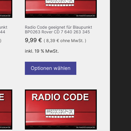
unkt
Radio Code geeignet für Blaupunkt
344
BP0263 Rover CD 7 640 263 345
9,99
€
)
(
8,39
€
ohne MwSt. )
inkl. 19 % MwSt.
Optionen wählen