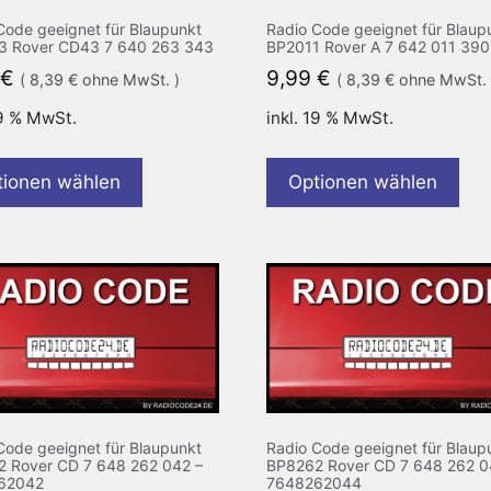
Code geeignet für Blaupunkt
Radio Code geeignet für Blaup
3 Rover CD43 7 640 263 343
BP2011 Rover A 7 642 011 390
€
9,99
€
(
8,39
€
ohne MwSt. )
(
8,39
€
ohne MwSt. 
19 % MwSt.
inkl. 19 % MwSt.
tionen wählen
Optionen wählen
Code geeignet für Blaupunkt
Radio Code geeignet für Blaup
 Rover CD 7 648 262 042 –
BP8262 Rover CD 7 648 262 0
62042
7648262044