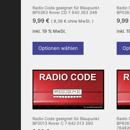
Radio Code geeignet für Blaupunkt
Radio 
BP0263 Rover CD 7 640 263 346
BP026
9,99
€
9,99
(
8,39
€
ohne MwSt. )
inkl. 19 % MwSt.
inkl. 
Optionen wählen
Op
Radio Code geeignet für Blaupunkt
Radio 
BP2013 Rover C 7 642 013 390
BP8262
76482