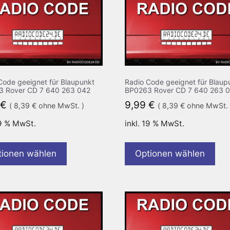
Code geeignet für Blaupunkt
Radio Code geeignet für Blaup
 Rover CD 7 640 263 042
BP0263 Rover CD 7 640 263 
€
9,99
€
(
8,39
€
ohne MwSt. )
(
8,39
€
ohne MwSt. 
19 % MwSt.
inkl. 19 % MwSt.
tionen wählen
Optionen wählen