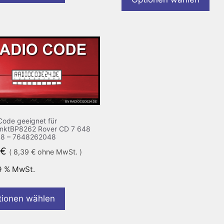
Code geeignet für
nktBP8262 Rover CD 7 648
48 – 7648262048
€
(
8,39
€
ohne MwSt. )
19 % MwSt.
tionen wählen