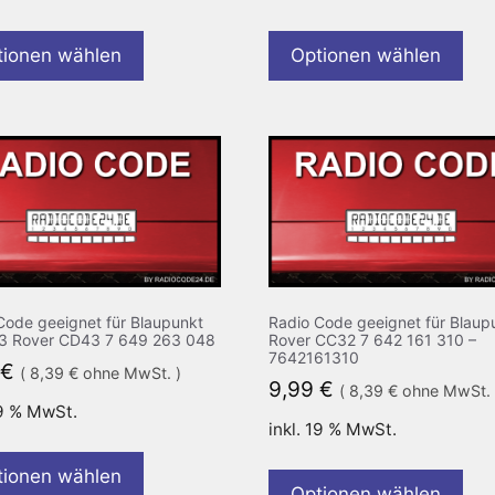
tionen wählen
Optionen wählen
Code geeignet für Blaupunkt
Radio Code geeignet für Blaup
3 Rover CD43 7 649 263 048
Rover CC32 7 642 161 310 –
7642161310
€
(
8,39
€
ohne MwSt. )
9,99
€
(
8,39
€
ohne MwSt. 
19 % MwSt.
inkl. 19 % MwSt.
tionen wählen
Optionen wählen