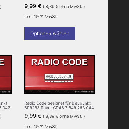
9,99
€
)
(
8,39
€
ohne MwSt. )
inkl. 19 % MwSt.
Optionen wählen
unkt
Radio Code geeignet für Blaupunkt
3 042
BP9263 Rover CD43 7 649 263 044
9,99
€
)
(
8,39
€
ohne MwSt. )
inkl. 19 % MwSt.