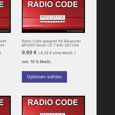
unkt
Radio Code geeignet für Blaupunkt
044
BP0263 Rover CD 7 640 263 046
9,99
€
)
(
8,39
€
ohne MwSt. )
inkl. 19 % MwSt.
Optionen wählen