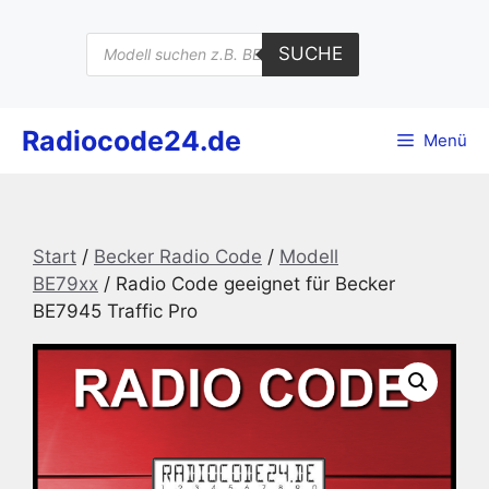
Zum
Inhalt
Products
SUCHE
search
springen
Radiocode24.de
Menü
Start
/
Becker Radio Code
/
Modell
BE79xx
/ Radio Code geeignet für Becker
BE7945 Traffic Pro