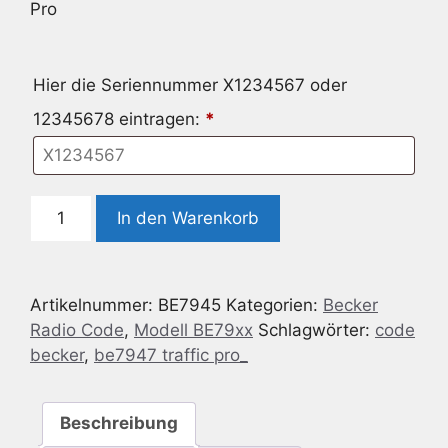
Pro
Hier die Seriennummer X1234567 oder
12345678 eintragen:
*
Radio
In den Warenkorb
Code
geeignet
für
Artikelnummer:
BE7945
Kategorien:
Becker
Becker
Radio Code
,
Modell BE79xx
Schlagwörter:
code
BE7945
becker
,
be7947 traffic pro_
Traffic
Pro
Menge
Beschreibung