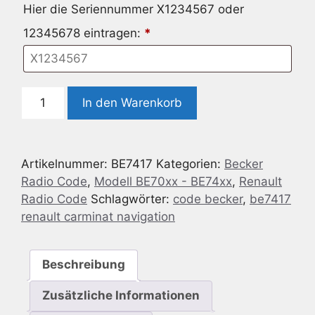
Hier die Seriennummer X1234567 oder
12345678 eintragen:
*
Radio
In den Warenkorb
Code
geeignet
für
Artikelnummer:
BE7417
Kategorien:
Becker
Becker
Radio Code
,
Modell BE70xx - BE74xx
,
Renault
BE7417
Radio Code
Schlagwörter:
code becker
,
be7417
Renault
renault carminat navigation
CARMINAT
NAVIGATION
Menge
Beschreibung
Zusätzliche Informationen