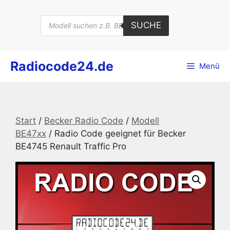
Zum
Inhalt
Products
SUCHE
search
springen
Radiocode24.de
Menü
Start
/
Becker Radio Code
/
Modell
BE47xx
/ Radio Code geeignet für Becker
BE4745 Renault Traffic Pro