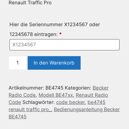
Renault Traffic Pro
Hier die Seriennummer X1234567 oder
12345678 eintragen:
*
Radio
In den Warenkorb
Code
geeignet
für
Artikelnummer:
BE4745
Kategorien:
Becker
Becker
Radio Code
,
Modell BE47xx
,
Renault Radio
BE4745
Code
Schlagwörter:
code becker
,
be4745
Renault
renault traffic pro_
,
Bedienungsanleitung Becker
Traffic
BE4745
Pro
Menge