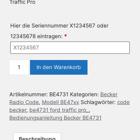
Traffic Pro
Hier die Seriennummer X1234567 oder
12345678 eintragen:
*
Radio
In den Warenkorb
Code
geeignet
für
Artikelnummer:
BE4731
Kategorien:
Becker
Becker
Radio Code
,
Modell BE47xx
Schlagwörter:
code
BE4731
becker
,
be4731 ford traffic pro_
,
Ford
Bedienungsanleitung Becker BE4731
Traffic
Pro
Menge
Beschreibung