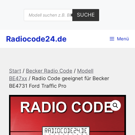
Zum
Inhalt
Products
SUCHE
search
springen
Radiocode24.de
Menü
Start
/
Becker Radio Code
/
Modell
BE47xx
/ Radio Code geeignet für Becker
BE4731 Ford Traffic Pro