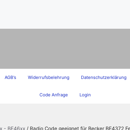
AGB’s
Widerrufsbelehrung
Datenschutzerklärung
Code Anfrage
Login
x - BE46xx
/ Radio Code geeignet für Becker BE4372 Fe