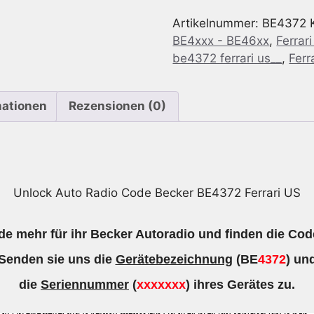
für
Artikelnummer:
BE4372
Becker
BE4xxx - BE46xx
,
Ferrar
BE4372
be4372 ferrari us__
,
Ferr
Ferrari
US
Menge
mationen
Rezensionen (0)
Unlock Auto Radio Code Becker BE4372 Ferrari US
e mehr für ihr Becker Autoradio und finden die Cod
Senden sie uns die
Gerätebezeichnung
(BE
4372
) un
die
Seriennummer
(
xxxxxxx
) ihres Gerätes zu.