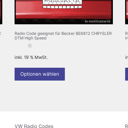
C
Radio Code geeignet für Becker BE6812 CHRYSLER
R
DTM High Speed
I
inkl. 19 % MwSt.
i
Optionen wählen
VW Radio Codes
R