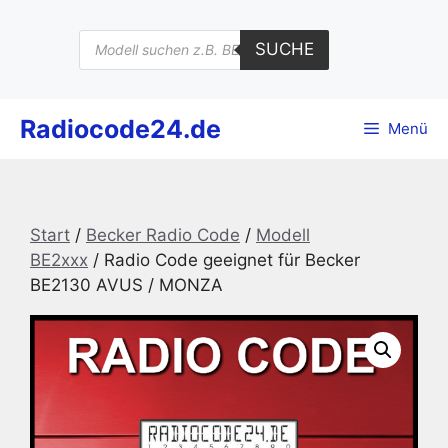
Zum
Inhalt
Products
SUCHE
search
springen
Radiocode24.de
Menü
Start
/
Becker Radio Code
/
Modell
BE2xxx
/ Radio Code geeignet für Becker
BE2130 AVUS / MONZA