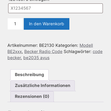
Radio
In den Warenkorb
Code
geeignet
für
Artikelnummer:
BE2130
Kategorien:
Modell
Becker
BE2xxx
,
Becker Radio Code
Schlagwörter:
code
BE2130
becker
,
be2035 avus
AVUS
/
MONZA
Beschreibung
Menge
Zusätzliche Informationen
Rezensionen (0)