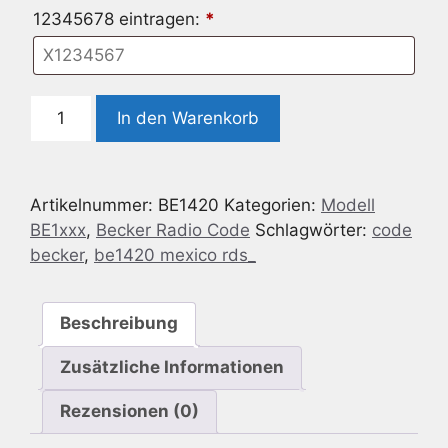
12345678 eintragen:
*
Radio
In den Warenkorb
Code
geeignet
für
Artikelnummer:
BE1420
Kategorien:
Modell
Becker
BE1xxx
,
Becker Radio Code
Schlagwörter:
code
BE1420
becker
,
be1420 mexico rds_
Mexico
(RDS)
Menge
Beschreibung
Zusätzliche Informationen
Rezensionen (0)