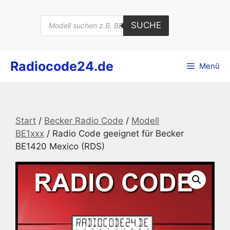
Zum
Inhalt
Products
SUCHE
search
springen
Radiocode24.de
Menü
Start
/
Becker Radio Code
/
Modell
BE1xxx
/ Radio Code geeignet für Becker
BE1420 Mexico (RDS)