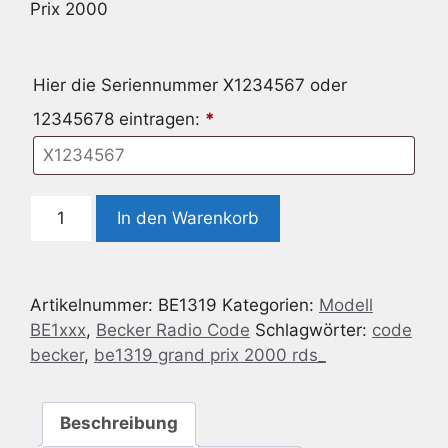
Prix 2000
Hier die Seriennummer X1234567 oder
12345678 eintragen:
*
Radio
In den Warenkorb
Code
geeignet
für
Artikelnummer:
BE1319
Kategorien:
Modell
Becker
BE1xxx
,
Becker Radio Code
Schlagwörter:
code
BE1319
becker
,
be1319 grand prix 2000 rds_
Grand
Prix
2000
Beschreibung
Menge