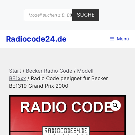
Zum
Inhalt
Products
SUCHE
search
springen
Radiocode24.de
Menü
Start
/
Becker Radio Code
/
Modell
BE1xxx
/ Radio Code geeignet für Becker
BE1319 Grand Prix 2000