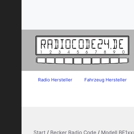
Zum
Inhalt
springen
Radio Hersteller
Fahrzeug Hersteller
Start
/
Becker Radio Code
/
Modell BE1xx