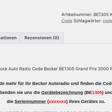
geeignet
für
Artikelnummer:
BE1305
Becker
Code
Schlagwörter:
code
BE1305
Grand
Prix
mationen
Rezensionen (0)
2000
RDS
Menge
lock Auto Radio Code Becker BE1305 Grand Prix 2000 
e mehr für ihr Becker Autoradio und finden die Cod
Senden sie uns die
Gerätebezeichnung
(BE
1305
) un
die
Seriennummer
(
xxxxxxx
) ihres Gerätes zu.