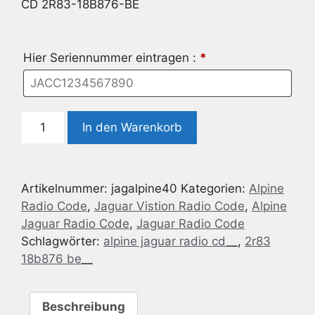
CD 2R83-18B876-BE
Hier Seriennummer eintragen :
*
Radio
In den Warenkorb
Code
geeignet
für
Artikelnummer:
jagalpine40
Kategorien:
Alpine
Alpine
Radio Code
,
Jaguar Vistion Radio Code
,
Alpine
Jaguar
Jaguar Radio Code
,
Jaguar Radio Code
RADIO
Schlagwörter:
alpine jaguar radio cd__
,
2r83
CD
18b876 be__
2R83-
18B876-
BE
Beschreibung
Menge