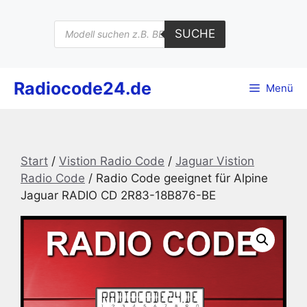
Zum
Inhalt
Products
SUCHE
search
springen
Radiocode24.de
Menü
Start
/
Vistion Radio Code
/
Jaguar Vistion
Radio Code
/ Radio Code geeignet für Alpine
Jaguar RADIO CD 2R83-18B876-BE