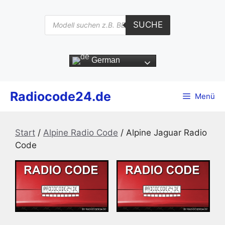
Zum
Inhalt
Products
SUCHE
search
springen
German
Radiocode24.de
Menü
Start
/
Alpine Radio Code
/ Alpine Jaguar Radio
Code