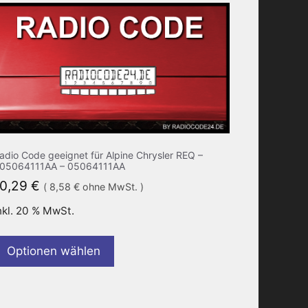
adio Code geeignet für Alpine Chrysler REQ –
05064111AA – 05064111AA
10,29
€
(
8,58
€
ohne MwSt. )
nkl. 20 % MwSt.
Optionen wählen