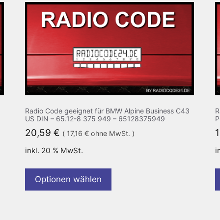
Radio Code geeignet für BMW Alpine Business C43
R
US DIN – 65.12-8 375 949 – 65128375949
P
20,59
€
(
17,16
€
ohne MwSt. )
inkl. 20 % MwSt.
i
Optionen wählen