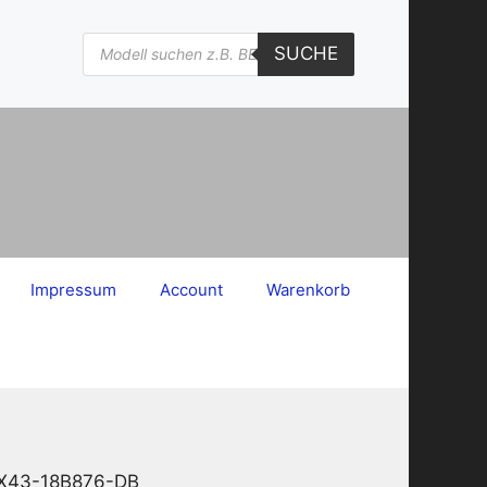
Products
SUCHE
search
Impressum
Account
Warenkorb
 1X43-18B876-DB