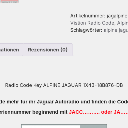
geeignet
für
Artikelnummer:
jagalpin
Alpine
Vistion Radio Code
,
Alpi
Jaguar
Schlagwörter:
alpine jag
1X43-
18B876-
DB
mationen
Rezensionen (0)
Menge
Radio Code Key ALPINE JAGUAR 1X43-18B876-DB
e mehr für ihr Jaguar Autoradio und finden die Cod
eriennummer
beginnend mit
JACC………. oder JA…