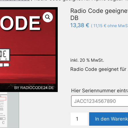
Radio Code geeigne
DB
13,38
€
(
11,15
€
ohne MwSt
inkl. 20 % MwSt.
Radio Code geeignet fü
Hier Seriennummer eint
Radio
In den Waren
Code