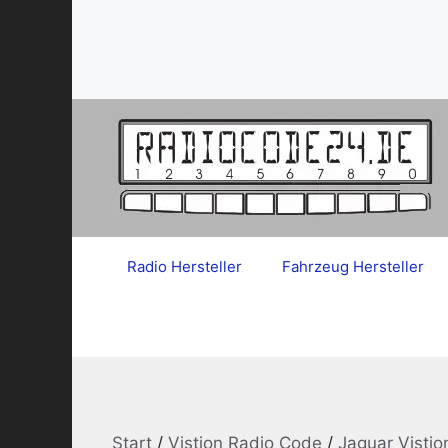
Zum
Inhalt
springen
Radio Hersteller
Fahrzeug Hersteller
Start
/
Vistion Radio Code
/
Jaguar Visti