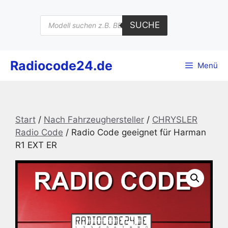
Zum
Inhalt
Products
SUCHE
search
springen
Radiocode24.de
Menü
Start
/
Nach Fahrzeughersteller
/
CHRYSLER
Radio Code
/ Radio Code geeignet für Harman
R1 EXT ER