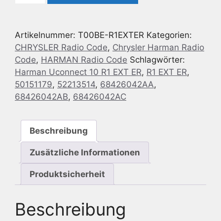
geeignet
für
Artikelnummer:
T00BE-R1EXTER
Kategorien:
Harman
CHRYSLER Radio Code
,
Chrysler Harman Radio
R1
Code
,
HARMAN Radio Code
Schlagwörter:
EXT
Harman Uconnect 10 R1 EXT ER
,
R1 EXT ER
,
ER
50151179
,
52213514
,
68426042AA
,
Menge
68426042AB
,
68426042AC
Beschreibung
Zusätzliche Informationen
Produktsicherheit
Beschreibung