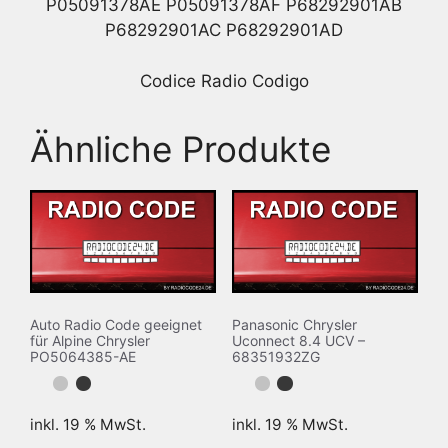
P05091378AE P05091378AF P68292901AB
P68292901AC P68292901AD
Codice Radio Codigo
Ähnliche Produkte
Auto Radio Code geeignet
Panasonic Chrysler
für Alpine Chrysler
Uconnect 8.4 UCV –
PO5064385-AE
68351932ZG
inkl. 19 % MwSt.
inkl. 19 % MwSt.