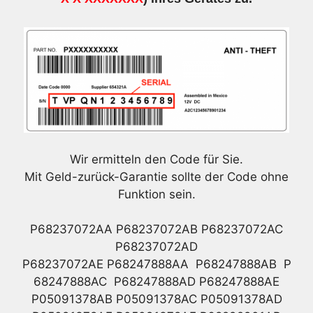
Wir ermitteln den Code für Sie.
Mit Geld-zurück-Garantie sollte der Code ohne
Funktion sein.
P68237072AA P68237072AB P68237072AC
P68237072AD
P68237072AE P68247888AA P68247888AB P
68247888AC P68247888AD P68247888AE
P05091378AB P05091378AC P05091378AD