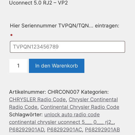
Uconnect 5.0 RJ2 – VP2
Hier Seriennummer TVPQN/TQN... eintragen:
*
Radio
In den Warenkorb
Code
geeignet
für
Artikelnummer:
CHRCON007
Kategorien:
Continental
CHRYSLER Radio Code
,
Chrysler Continental
Chrysler
Radio Code
,
Continental Chrysler Radio Code
Uconnect
Schlagwörter:
unlock auto radio code
5.0
continental chrysler uconnect 5___ 0___ rj2_
,
RJ2
P68292901AD
,
P68292901AC
,
P68292901AB
-