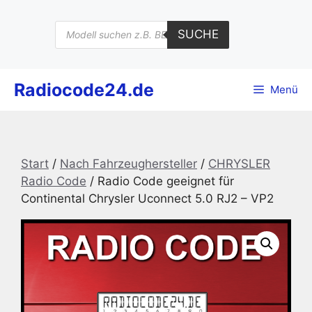
Zum
Inhalt
Products
SUCHE
search
springen
Radiocode24.de
Menü
Start
/
Nach Fahrzeughersteller
/
CHRYSLER
Radio Code
/ Radio Code geeignet für
Continental Chrysler Uconnect 5.0 RJ2 – VP2