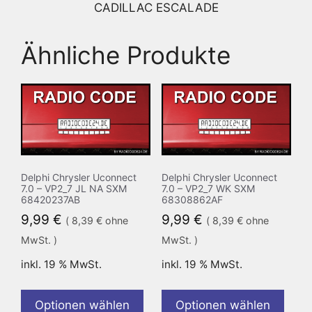
CADILLAC ESCALADE
Ähnliche Produkte
Delphi Chrysler Uconnect
Delphi Chrysler Uconnect
7.0 – VP2_7 JL NA SXM
7.0 – VP2_7 WK SXM
68420237AB
68308862AF
9,99
€
9,99
€
(
8,39
€
ohne
(
8,39
€
ohne
MwSt. )
MwSt. )
inkl. 19 % MwSt.
inkl. 19 % MwSt.
Optionen wählen
Optionen wählen