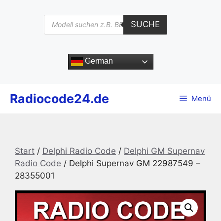
Zum
Inhalt
Products
SUCHE
search
springen
German
Radiocode24.de
Menü
Start
/
Delphi Radio Code
/
Delphi GM Supernav
Radio Code
/ Delphi Supernav GM 22987549 –
28355001