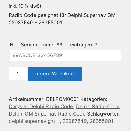
inkl. 19 % MwSt.
Radio Code geeignet für Delphi Supernav GM
22987549 – 28355001
Hier Seriennummer 89.... eintragen:
*
Delphi
In den Warenkorb
Supernav
GM
22987549
Artikelnummer:
DELPGM0001
Kategorien:
-
Chrysler Delphi Radio Code
,
Delphi Radio Code
,
28355001
Delphi GM Supernav Radio Code
Schlagwörter:
Menge
delphi supernav gm__
,
22987549
,
28355001