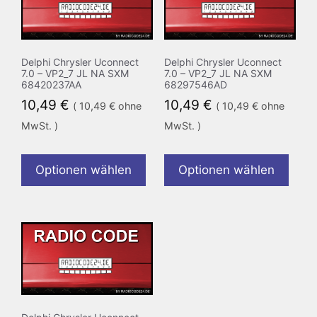
Delphi Chrysler Uconnect
Delphi Chrysler Uconnect
7.0 – VP2_7 JL NA SXM
7.0 – VP2_7 JL NA SXM
68420237AA
68297546AD
10,49
€
10,49
€
(
10,49
€
ohne
(
10,49
€
ohne
MwSt. )
MwSt. )
Optionen wählen
Optionen wählen