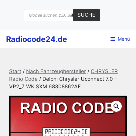
Zum
Inhalt
Products
SUCHE
search
springen
Radiocode24.de
Menü
Start
/
Nach Fahrzeughersteller
/
CHRYSLER
Radio Code
/ Delphi Chrysler Uconnect 7.0 –
VP2_7 WK SXM 68308862AF