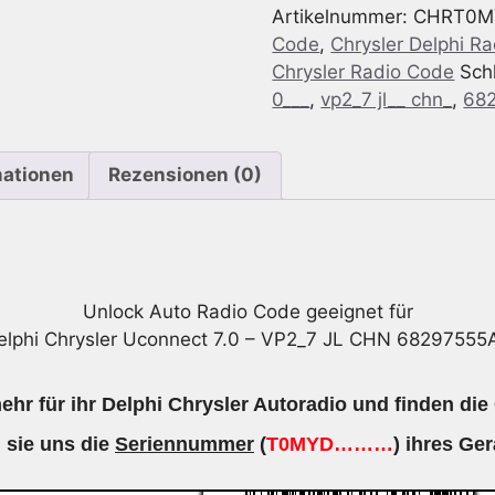
Artikelnummer:
CHRT0M
-
Code
,
Chrysler Delphi R
VP2_7
Chrysler Radio Code
Sch
JL
0___
,
vp2_7 jl__ chn_
,
68
CHN
68297555AE
Menge
mationen
Rezensionen (0)
Unlock Auto Radio Code geeignet für
elphi Chrysler Uconnect 7.0 – VP2_7 JL CHN 68297555
hr für ihr Delphi Chrysler Autoradio und finden die
 sie uns die
Seriennummer
(
T0MYD………
) ihres Ger