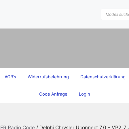
Products
search
AGB’s
Widerrufsbelehrung
Datenschutzerklärung
Code Anfrage
Login
ER Radio Code
/ Delphi Chrysler Uconnect 7.0 – VP2_