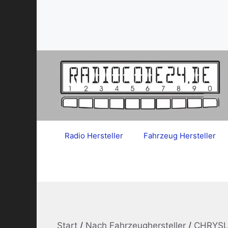
Zum
Inhalt
springen
Radio Hersteller
Fahrzeug Hersteller
Start
/
Nach Fahrzeughersteller
/
CHRYSL