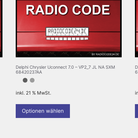
Delphi Chrysler Uconnect 7.0 – VP2_7 JL NA SXM
D
68420237AA
6
inkl. 21 % MwSt.
i
Optionen wählen