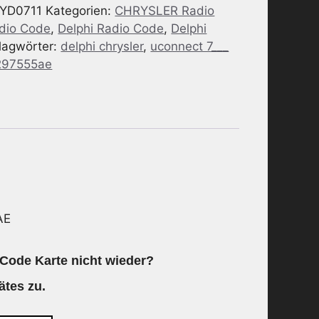
YD0711
Kategorien:
CHRYSLER Radio
adio Code
,
Delphi Radio Code
,
Delphi
lagwörter:
delphi chrysler
,
uconnect 7___
297555ae
AE
 Code Karte nicht wieder?
ätes zu.