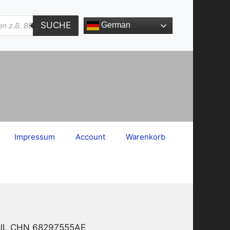
SUCHE
German
Impressum
Account
Warenkorb
7 JL CHN 68297555AE