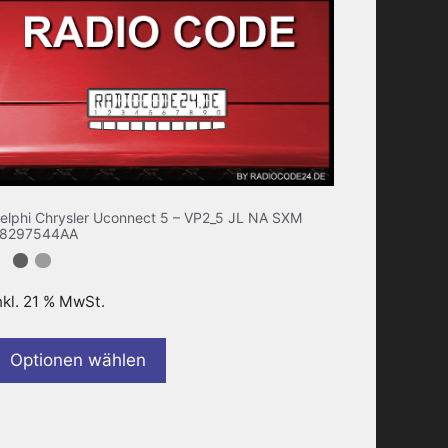
elphi Chrysler Uconnect 5 – VP2_5 JL NA SXM
8297544AA
nkl. 21 % MwSt.
Optionen wählen