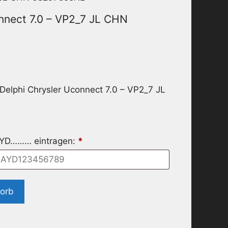
nnect 7.0 – VP2_7 JL CHN
Delphi Chrysler Uconnect 7.0 – VP2_7 JL
MYD……… eintragen:
*
korb