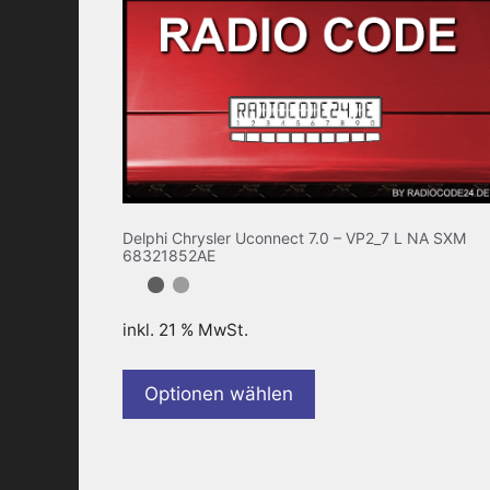
Delphi Chrysler Uconnect 7.0 – VP2_7 L NA SXM
68321852AE
inkl. 21 % MwSt.
Optionen wählen