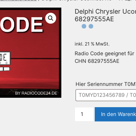
Delphi Chrysler Uco
68297555AE
inkl. 21 % MwSt.
Radio Code geeignet für 
CHN 68297555AE
Hier Seriennummer T0
Delphi
In den Waren
Chrysler
Uconnect
7.0