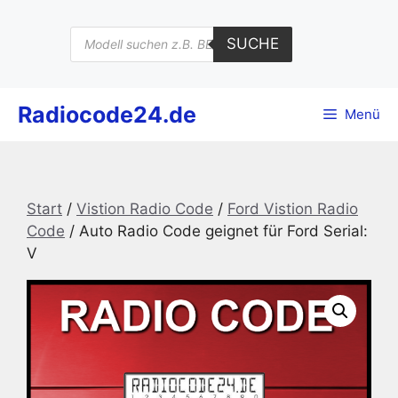
Zum
Inhalt
Products
SUCHE
search
springen
Radiocode24.de
Menü
Start
/
Vistion Radio Code
/
Ford Vistion Radio
Code
/ Auto Radio Code geignet für Ford Serial:
V