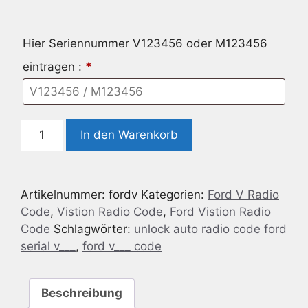
Hier Seriennummer V123456 oder M123456
eintragen :
*
Auto
In den Warenkorb
Radio
Code
geignet
Artikelnummer:
fordv
Kategorien:
Ford V Radio
für
Code
,
Vistion Radio Code
,
Ford Vistion Radio
Ford
Code
Schlagwörter:
unlock auto radio code ford
Serial:
serial v___
,
ford v___ code
V
Menge
Beschreibung