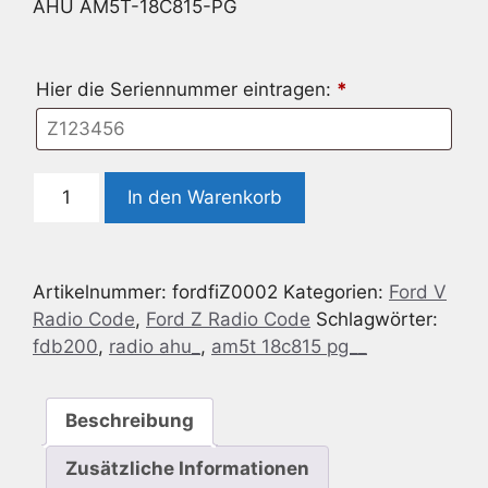
AHU AM5T-18C815-PG
Hier die Seriennummer eintragen:
*
Radio
In den Warenkorb
Code
geeignet
für
Artikelnummer:
fordfiZ0002
Kategorien:
Ford V
Ford
Radio Code
,
Ford Z Radio Code
Schlagwörter:
FDB200
fdb200
,
radio ahu_
,
am5t 18c815 pg__
Radio
AHU
AM5T-
Beschreibung
18C815-
PG
Zusätzliche Informationen
Menge