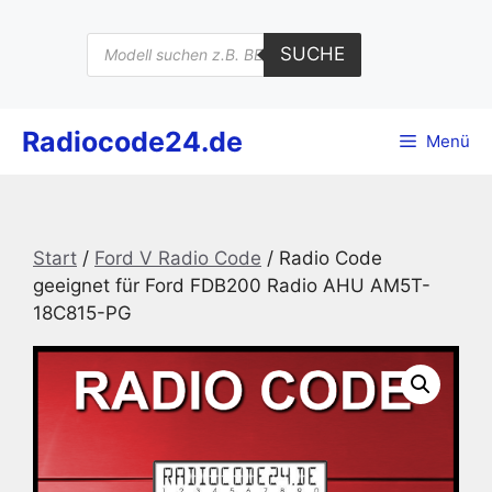
Zum
Inhalt
Products
SUCHE
search
springen
Radiocode24.de
Menü
Start
/
Ford V Radio Code
/ Radio Code
geeignet für Ford FDB200 Radio AHU AM5T-
18C815-PG