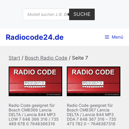
Zum
Inhalt
Products
SUCHE
search
springen
Radiocode24.de
Menü
Start
/
Bosch Radio Code
/ Seite 7
Radio Code geeignet für
Radio Code geeignet für
Bosch CM8366 Lancia
Bosch CM8367 Lancia
DELTA / Lancia 844 MP3
DELTA / Lancia 844 MP3
LOW 7 648 366 316 / 735
DDA 7 648 367 316 – 735
489 678 0 7648366316
473 782 0 – 7648367316