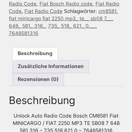
Radio Code
,
Fiat Bosch Radio code
,
Fiat Radio
CM8581
Code
,
Fiat Radio Code
Schlagwörter:
cm8581
,
Fiat
fiat minicargo fiat 2250 mp3_ te__ sb08 7___
MINICARGO
648_ 581_ 316_
,
735_ 518_ 621_ 0___
,
/
7648581316
Fiat
2250
MP3
Beschreibung
TE
SB08
Zusätzliche Informationen
7
648
Rezensionen (0)
581
316
Beschreibung
-
735
518
Unlock Auto Radio Code Bosch CM8581 Fiat
621
MINICARGO / FIAT 2250 MP3 TE SB08 7 648
0
581 316 – 735 518 621 0 – 7648581316