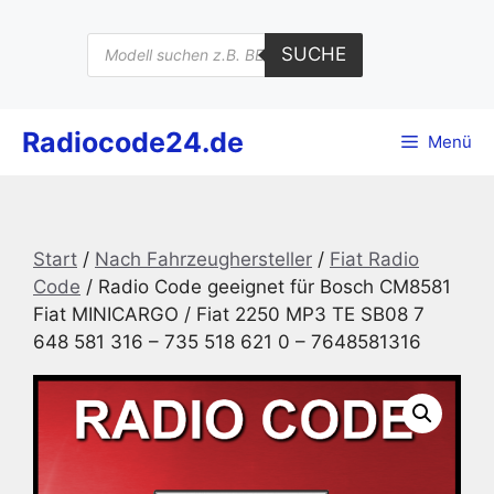
Zum
Inhalt
Products
SUCHE
search
springen
Radiocode24.de
Menü
Start
/
Nach Fahrzeughersteller
/
Fiat Radio
Code
/ Radio Code geeignet für Bosch CM8581
Fiat MINICARGO / Fiat 2250 MP3 TE SB08 7
648 581 316 – 735 518 621 0 – 7648581316