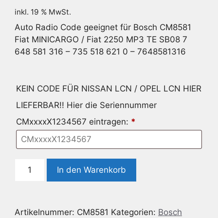
inkl. 19 % MwSt.
Auto Radio Code geeignet für Bosch CM8581
Fiat MINICARGO / Fiat 2250 MP3 TE SB08 7
648 581 316 – 735 518 621 0 – 7648581316
KEIN CODE FÜR NISSAN LCN / OPEL LCN HIER
LIEFERBAR!! Hier die Seriennummer
CMxxxxX1234567 eintragen:
*
Radio
In den Warenkorb
Code
geeignet
für
Artikelnummer:
CM8581
Kategorien:
Bosch
Bosch