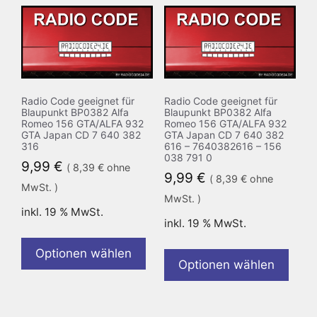
Radio Code geeignet für
Radio Code geeignet für
Blaupunkt BP0382 Alfa
Blaupunkt BP0382 Alfa
Romeo 156 GTA/ALFA 932
Romeo 156 GTA/ALFA 932
GTA Japan CD 7 640 382
GTA Japan CD 7 640 382
316
616 – 7640382616 – 156
038 791 0
9,99
€
(
8,39
€
ohne
9,99
€
(
8,39
€
ohne
MwSt. )
MwSt. )
inkl. 19 % MwSt.
inkl. 19 % MwSt.
Optionen wählen
Optionen wählen