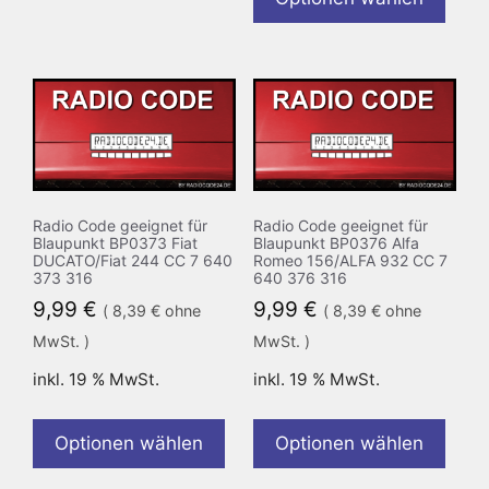
Radio Code geeignet für
Radio Code geeignet für
Blaupunkt BP0373 Fiat
Blaupunkt BP0376 Alfa
DUCATO/Fiat 244 CC 7 640
Romeo 156/ALFA 932 CC 7
373 316
640 376 316
9,99
€
9,99
€
(
8,39
€
ohne
(
8,39
€
ohne
MwSt. )
MwSt. )
inkl. 19 % MwSt.
inkl. 19 % MwSt.
Optionen wählen
Optionen wählen