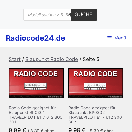
Zum
Inhalt
Products
SUCHE
search
springen
Radiocode24.de
Menü
Start
/
Blaupunkt Radio Code
/ Seite 5
Radio Code geeignet für
Radio Code geeignet für
Blaupunkt BP0301
Blaupunkt BP0302
TRAVELPILOT E1 7 612 300
TRAVELPILOT E1 7 612 300
301
302
9,99
€
9,99
€
(
8,39
€
ohne
(
8,39
€
ohne