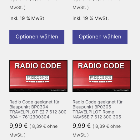
MwSt. )
MwSt. )
inkl. 19 % MwSt.
inkl. 19 % MwSt.
Optionen wählen
Optionen wählen
Radio Code geeignet für
Radio Code geeignet für
Blaupunkt BP0304
Blaupunkt BP0305
TRAVELPILOT E2 7 612 300
TRAVELPILOT Rome
304 – 7612300304
NAV55E 7 612 300 305
9,99
€
9,99
€
(
8,39
€
ohne
(
8,39
€
ohne
MwSt. )
MwSt. )