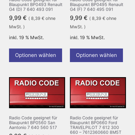
Blaupunkt BP0493 Renault
Blaupunkt BP0495 Renault
G4 (D) 7 640 493 091
G4 (F) 7 640 495 091
9,99
€
9,99
€
(
8,39
€
ohne
(
8,39
€
ohne
MwSt. )
MwSt. )
inkl. 19 % MwSt.
inkl. 19 % MwSt.
Optionen wählen
Optionen wählen
Radio Code geeignet für
Radio Code geeignet für
Blaupunkt BP0560 San
Blaupunkt BP0660 Ford
Aantonio 7 640 560 517
TRAVELPILOT 7 612 300
660 – 7612360660 8M5T