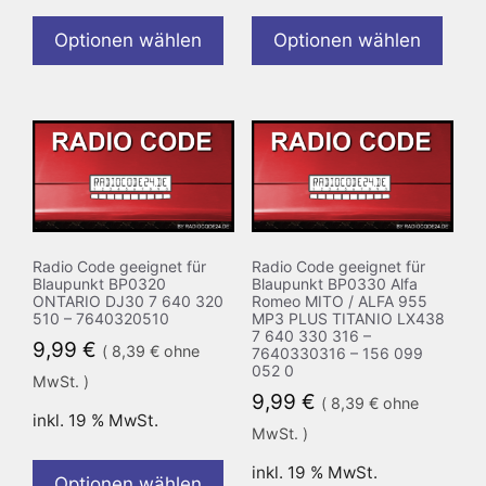
Optionen wählen
Optionen wählen
Radio Code geeignet für
Radio Code geeignet für
Blaupunkt BP0320
Blaupunkt BP0330 Alfa
ONTARIO DJ30 7 640 320
Romeo MITO / ALFA 955
510 – 7640320510
MP3 PLUS TITANIO LX438
7 640 330 316 –
9,99
€
(
8,39
€
ohne
7640330316 – 156 099
052 0
MwSt. )
9,99
€
(
8,39
€
ohne
inkl. 19 % MwSt.
MwSt. )
inkl. 19 % MwSt.
Optionen wählen