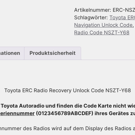
Recovery
Artikelnummer:
ERC-NSZ
Unlock
Schlagwörter:
Toyota ER
Code
Navigation Unlock Code
NSZT-
Radio Code NSZT-Y68
Y68
Menge
mationen
Produktsicherheit
Toyota ERC Radio Recovery Unlock Code NSZT-Y68
 Toyota Autoradio und finden die Code Karte nicht wie
Seriennummer
(0123456789ABCDEF) ihres Gerätes z
ennummer des Radios wird auf dem Display des Radios a