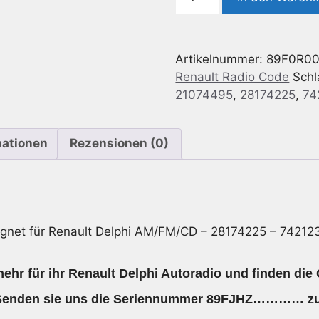
Delphi
AM/FM/CD
-
Artikelnummer:
89F0R0
28174225
Renault Radio Code
Schl
-
21074495
,
28174225
,
74
7421232864/21074495
Menge
mationen
Rezensionen (0)
ignet für Renault Delphi AM/FM/CD – 28174225 – 7421
hr für ihr Renault Delphi Autoradio und finden die
Senden sie uns die Seriennummer 89FJHZ………… zu