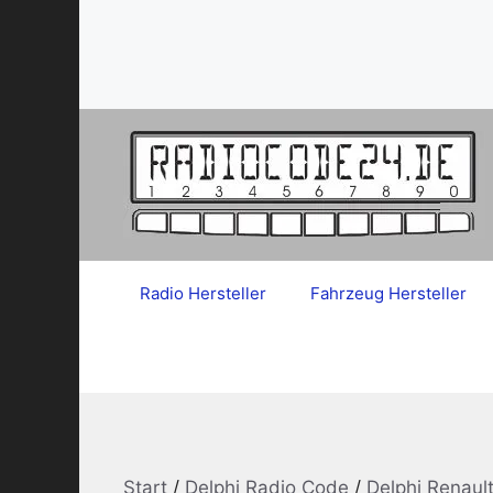
Zum
Inhalt
springen
Radio Hersteller
Fahrzeug Hersteller
Start
/
Delphi Radio Code
/
Delphi Renaul