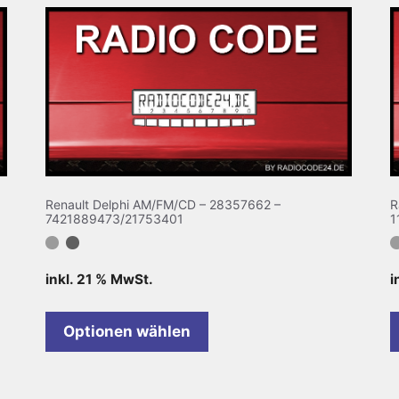
Renault Delphi AM/FM/CD – 28357662 –
R
7421889473/21753401
1
inkl. 21 % MwSt.
i
Optionen wählen