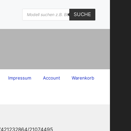
Products
SUCHE
search
Impressum
Account
Warenkorb
 7421232864/21074495