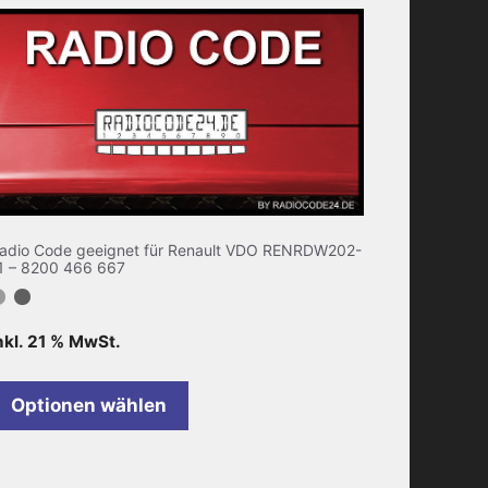
adio Code geeignet für Renault VDO RENRDW202-
1 – 8200 466 667
nkl. 21 % MwSt.
Optionen wählen