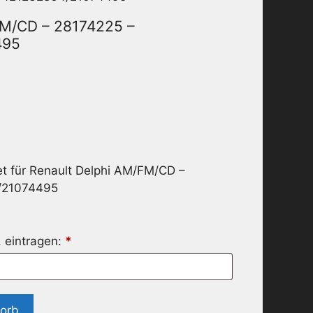
FM/CD – 28174225 –
495
t für Renault Delphi AM/FM/CD –
/21074495
. eintragen:
*
korb