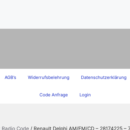
AGB’s
Widerrufsbelehrung
Datenschutzerklärung
Code Anfrage
Login
t Radio Code
/ Renault Delphi AM/FM/CD – 28174225 –