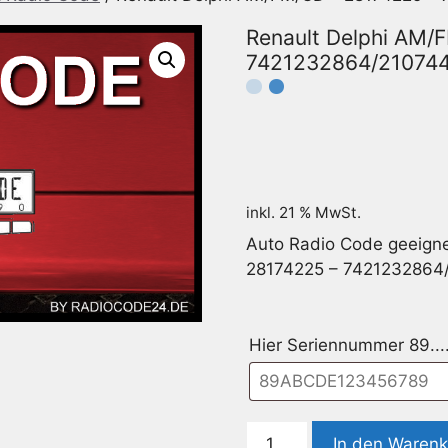
Renault Delphi AM/
7421232864/21074
inkl. 21 % MwSt.
Auto Radio Code geeigne
28174225 – 7421232864
Hier Seriennummer 89...
Renault
In den Waren