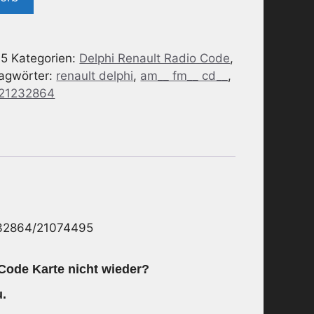
05
Kategorien:
Delphi Renault Radio Code
,
agwörter:
renault delphi
,
am__ fm__ cd__
,
21232864
232864/21074495
 Code Karte nicht wieder?
.