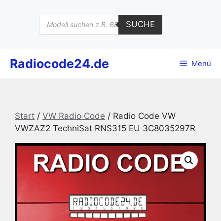
Zum
Inhalt
Products
SUCHE
search
springen
Radiocode24.de
Menü
Start
/
VW Radio Code
/ Radio Code VW
VWZAZ2 TechniSat RNS315 EU 3C8035297R