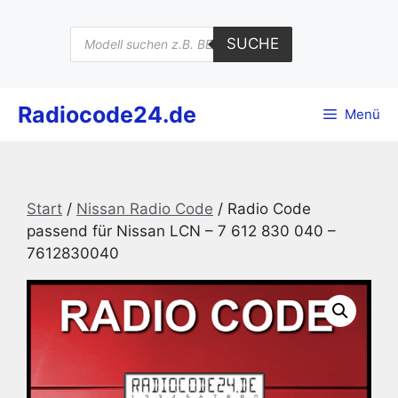
Zum
Inhalt
Products
SUCHE
search
springen
Radiocode24.de
Menü
Start
/
Nissan Radio Code
/ Radio Code
passend für Nissan LCN – 7 612 830 040 –
7612830040