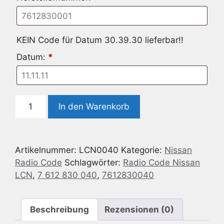
KEIN Code für Datum 30.39.30 lieferbar!!
Datum:
*
Radio
In den Warenkorb
Code
passend
für
Artikelnummer:
LCN0040
Kategorie:
Nissan
Nissan
Radio Code
Schlagwörter:
Radio Code Nissan
LCN
LCN
,
7 612 830 040
,
7612830040
-
7
612
Beschreibung
Rezensionen (0)
830