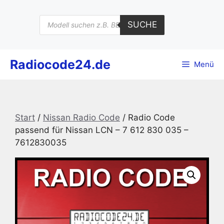
Zum
Inhalt
Products
SUCHE
search
springen
Radiocode24.de
Menü
Start
/
Nissan Radio Code
/ Radio Code
passend für Nissan LCN – 7 612 830 035 –
7612830035