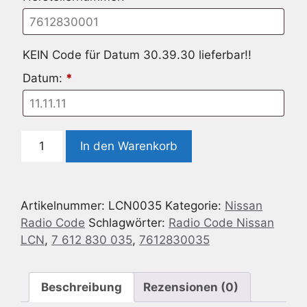
KEIN Code für Datum 30.39.30 lieferbar!!
Datum:
*
Radio
In den Warenkorb
Code
passend
für
Artikelnummer:
LCN0035
Kategorie:
Nissan
Nissan
Radio Code
Schlagwörter:
Radio Code Nissan
LCN
LCN
,
7 612 830 035
,
7612830035
-
7
612
Beschreibung
Rezensionen (0)
830