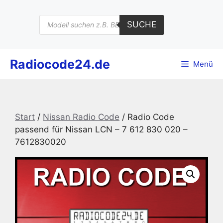
Zum
Inhalt
Products
SUCHE
search
springen
Radiocode24.de
Menü
Start
/
Nissan Radio Code
/ Radio Code
passend für Nissan LCN – 7 612 830 020 –
7612830020