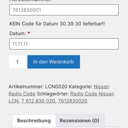
KEIN Code für Datum 30.39.30 lieferbar!!
Datum:
*
Radio
In den Warenkorb
Code
passend
für
Artikelnummer:
LCN0020
Kategorie:
Nissan
Nissan
Radio Code
Schlagwörter:
Radio Code Nissan
LCN
LCN
,
7 612 830 020
,
7612830020
-
7
612
Beschreibung
Rezensionen (0)
830