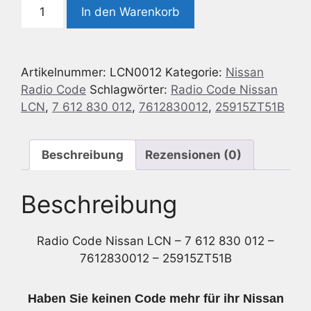
Radio
In den Warenkorb
Code
passend
für
Artikelnummer:
LCN0012
Kategorie:
Nissan
Nissan
Radio Code
Schlagwörter:
Radio Code Nissan
LCN
LCN
,
7 612 830 012
,
7612830012
,
25915ZT51B
-
7
612
Beschreibung
Rezensionen (0)
830
012
-
Beschreibung
7612830012
-
Radio Code Nissan LCN – 7 612 830 012 –
25915ZT51B
7612830012 – 25915ZT51B
Menge
Haben Sie keinen Code mehr für ihr Nissan