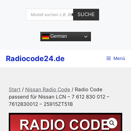
Zum
Inhalt
Products
SUCHE
search
springen
German
Radiocode24.de
Menü
Start
/
Nissan Radio Code
/ Radio Code
passend für Nissan LCN – 7 612 830 012 –
7612830012 – 25915ZT51B