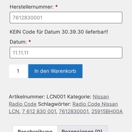
Herstellernummer:
*
KEIN Code für Datum 30.39.30 lieferbar!!
Datum:
*
Radio
In den Warenkorb
Code
passend
für
Artikelnummer:
LCN001
Kategorie:
Nissan
Nissan
Radio Code
Schlagwörter:
Radio Code Nissan
LCN
LCN
,
7 612 830 001
,
7612830001
,
25915BH00A
-
7
612
Beschreibung
Rezensionen (0)