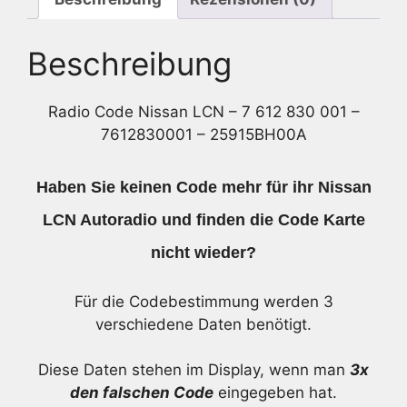
830
001
-
Beschreibung
7612830001
-
Radio Code Nissan LCN – 7 612 830 001 –
25915BH00A
7612830001 – 25915BH00A
Menge
Haben Sie keinen Code mehr für ihr Nissan
LCN Autoradio und finden die Code Karte
nicht wieder?
Für die Codebestimmung werden 3
verschiedene Daten benötigt.
Diese Daten stehen im Display, wenn man
3x
den falschen Code
eingegeben hat.