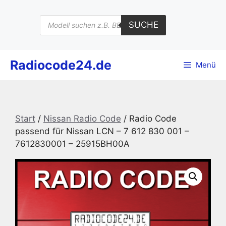
Zum
Inhalt
Products
SUCHE
search
springen
Radiocode24.de
Menü
Start
/
Nissan Radio Code
/ Radio Code
passend für Nissan LCN – 7 612 830 001 –
7612830001 – 25915BH00A