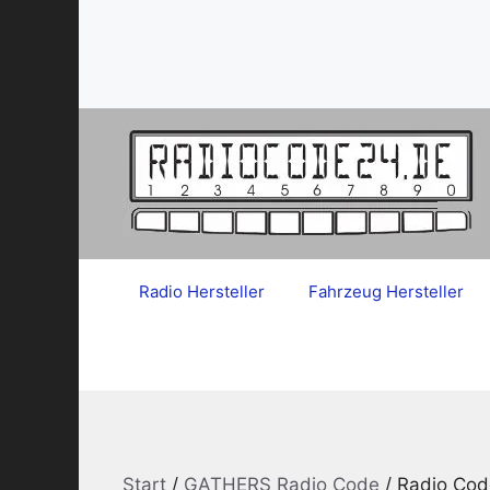
Zum
Inhalt
springen
Radio Hersteller
Fahrzeug Hersteller
Start
/
GATHERS Radio Code
/ Radio Co