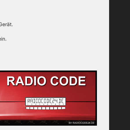
Gerät.
in.