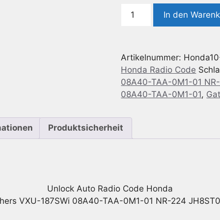
Radio
In den Waren
Code
Honda
Gathers
Artikelnummer:
Honda10
VXU-
Honda Radio Code
Schl
187SWi
08A40-TAA-0M1-01 NR-
08A40-
08A40-TAA-0M1-01
,
Ga
TAA-
0M1-
01
mationen
Produktsicherheit
NR-
224
JH8ST00-
T
Menge
Unlock Auto Radio Code Honda
hers VXU-187SWi 08A40-TAA-0M1-01 NR-224 JH8ST