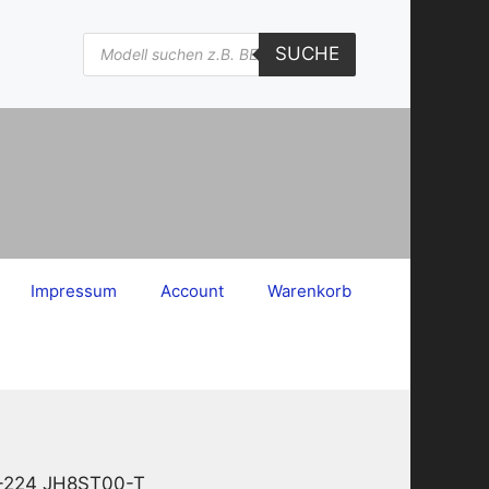
Products
SUCHE
search
Impressum
Account
Warenkorb
-224 JH8ST00-T