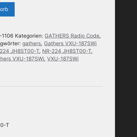
korb
-1106
Kategorien:
GATHERS Radio Code
,
agwörter:
gathers
,
Gathers VXU-187SWi
224 JH8ST00-T
,
NR-224 JH8ST00-T
,
thers VXU-187SWi
,
VXU-187SWi
00-T