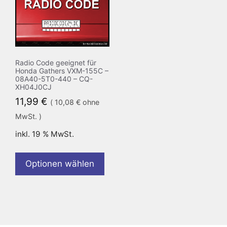
Radio Code geeignet für
Honda Gathers VXM-155C –
08A40-5T0-440 – CQ-
XH04J0CJ
11,99
€
(
10,08
€
ohne
MwSt. )
inkl. 19 % MwSt.
Optionen wählen