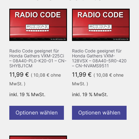
Radio Code geeignet für
Radio Code geeignet für
Honda Gathers VXM-225Ci
Honda Gathers VXM-
– 08A40-PL0-K20-01 – CN-
128VSX – 08A40-5R0-420
SHYBJ1CM
– CN-NVAMS9511
11,99
€
11,99
€
(
10,08
€
ohne
(
10,08
€
ohne
MwSt. )
MwSt. )
inkl. 19 % MwSt.
inkl. 19 % MwSt.
Optionen wählen
Optionen wählen