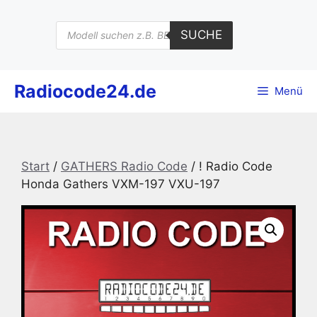
Zum
Inhalt
Products
SUCHE
search
springen
Radiocode24.de
Menü
Start
/
GATHERS Radio Code
/ ! Radio Code
Honda Gathers VXM-197 VXU-197