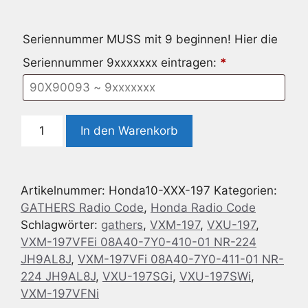
Seriennummer MUSS mit 9 beginnen! Hier die
Seriennummer 9xxxxxxx eintragen:
*
!
In den Warenkorb
Radio
Code
Honda
Artikelnummer:
Honda10-XXX-197
Kategorien:
Gathers
GATHERS Radio Code
,
Honda Radio Code
VXM-
Schlagwörter:
gathers
,
VXM-197
,
VXU-197
,
197
VXM-197VFEi 08A40-7Y0-410-01 NR-224
VXU-
JH9AL8J
,
VXM-197VFi 08A40-7Y0-411-01 NR-
197
224 JH9AL8J
,
VXU-197SGi
,
VXU-197SWi
,
Menge
VXM-197VFNi