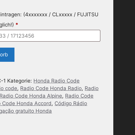
intragen: (4xxxxxxx / CLxxxxx / FUJITSU
glich!)
*
korb
-1
Kategorie:
Honda Radio Code
io code
,
Radio Code Honda Radio
,
Radio
Radio Code Honda Alpine
,
Radio Code
o Code Honda Accord
,
Código Rádio
gação gratuito Honda