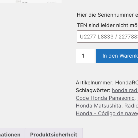
Hier die Seriennummer e
TEN sind leider nicht mö
Radio
In den Waren
Code
Honda
Accord
Artikelnummer:
HondaRC
Menge
Schlagwörter:
honda rad
Code Honda Panasonic
,
Honda Matsushita
,
Radi
Honda - Código de nave
mationen
Produktsicherheit