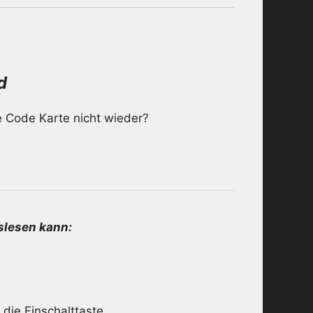
d
e Code Karte nicht wieder?
slesen kann:
die Einschalttaste.