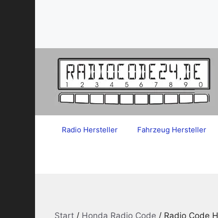
Zum
Inhalt
springen
Radio Hersteller
Fahrzeug Hersteller
Start
/
Honda Radio Code
/ Radio Code 