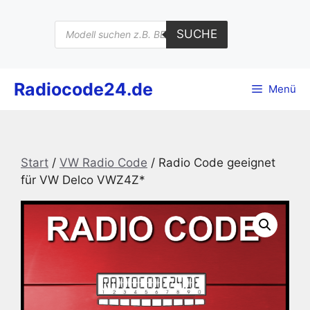
Zum
Inhalt
Products
SUCHE
search
springen
Radiocode24.de
Menü
Start
/
VW Radio Code
/ Radio Code geeignet
für VW Delco VWZ4Z*