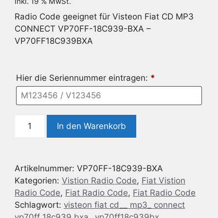
inkl. 19 % MwSt.
Radio Code geeignet für Visteon Fiat CD MP3
CONNECT VP70FF-18C939-BXA –
VP70FF18C939BXA
Hier die Seriennummer eintragen:
*
Radio
In den Warenkorb
Code
geeignet
für
Artikelnummer:
VP70FF-18C939-BXA
Visteon
Kategorien:
Vistion Radio Code
,
Fiat Vistion
Fiat
Radio Code
,
Fiat Radio Code
,
Fiat Radio Code
CD
Schlagwort:
visteon fiat cd__ mp3_ connect
MP3
vp70ff 18c939 bxa_ vp70ff18c939bx
CONNECT