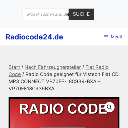
Zum
Inhalt
Products
SUCHE
search
springen
Radiocode24.de
Menü
Start
/
Nach Fahrzeughersteller
/
Fiat Radio
Code
/ Radio Code geeignet für Visteon Fiat CD
MP3 CONNECT VP70FF-18C939-BXA –
VP70FF18C939BXA