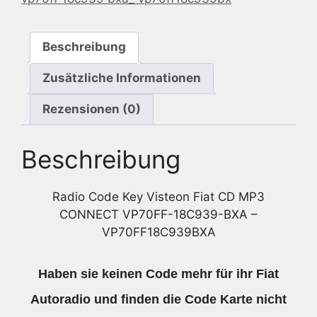
VP70FF-
18C939-
Beschreibung
BXA
-
Zusätzliche Informationen
VP70FF18C939BXA
Menge
Rezensionen (0)
Beschreibung
Radio Code Key Visteon Fiat CD MP3
CONNECT VP70FF-18C939-BXA –
VP70FF18C939BXA
Haben sie keinen Code mehr für ihr Fiat
Autoradio und finden die Code Karte nicht