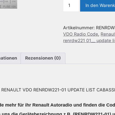
Radio
In den Waren
Code
geeignet
für
Artikelnummer:
RENRDW
Renault
VDO Radio Code
,
Renaul
VDO
renrdw221 01__ update l
RENRDW221-
01
UPDATE
mationen
Rezensionen (0)
LIST
CABASSE
8200
409
474
y RENAULT VDO RENRDW221-01 UPDATE LIST CABASS
Menge
e mehr für ihr Renault Autoradio und finden die Cod
e uns die
Gerätebezeichnung
z.B. (RENRDW221-01) u