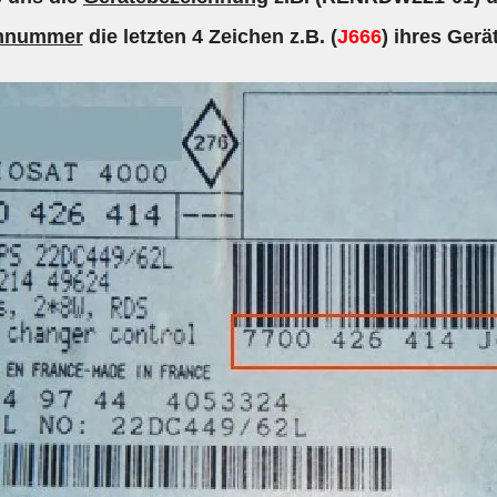
ennummer
die letzten 4 Zeichen z.B. (
J666
) ihres Gerä