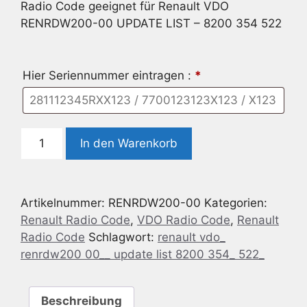
Radio Code geeignet für Renault VDO
RENRDW200-00 UPDATE LIST – 8200 354 522
Hier Seriennummer eintragen :
*
Radio
In den Warenkorb
Code
geeignet
für
Artikelnummer:
RENRDW200-00
Kategorien:
Renault
Renault Radio Code
,
VDO Radio Code
,
Renault
VDO
Radio Code
Schlagwort:
renault vdo_
RENRDW200-
renrdw200 00__ update list 8200 354_ 522_
00
UPDATE
LIST
Beschreibung
-