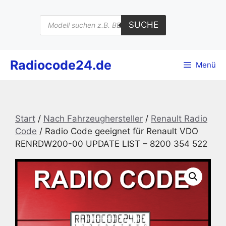
Zum
Inhalt
Products
SUCHE
search
springen
Radiocode24.de
Menü
Start
/
Nach Fahrzeughersteller
/
Renault Radio
Code
/ Radio Code geeignet für Renault VDO
RENRDW200-00 UPDATE LIST – 8200 354 522