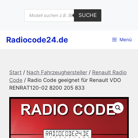
Zum
Inhalt
Products
SUCHE
search
springen
Radiocode24.de
Menü
Start
/
Nach Fahrzeughersteller
/
Renault Radio
Code
/ Radio Code geeignet für Renault VDO
RENRAT120-02 8200 205 833