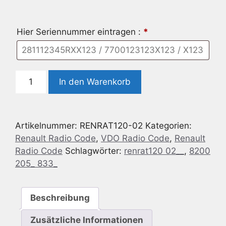
Hier Seriennummer eintragen :
*
Radio
In den Warenkorb
Code
geeignet
für
Artikelnummer:
RENRAT120-02
Kategorien:
Renault
Renault Radio Code
,
VDO Radio Code
,
Renault
VDO
Radio Code
Schlagwörter:
renrat120 02__
,
8200
RENRAT120-
205_ 833_
02
8200
205
Beschreibung
833
Menge
Zusätzliche Informationen