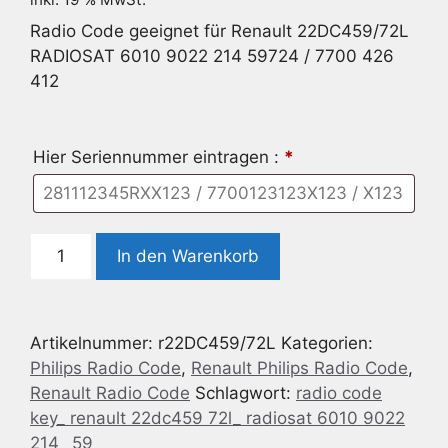
Radio Code geeignet für Renault 22DC459/72L
RADIOSAT 6010 9022 214 59724 / 7700 426
412
Hier Seriennummer eintragen :
*
Radio
In den Warenkorb
Code
geeignet
für
Artikelnummer:
r22DC459/72L
Kategorien:
Renault
Philips Radio Code
,
Renault Philips Radio Code
,
Philips
Renault Radio Code
Schlagwort:
radio code
22DC459/72L
key_ renault 22dc459 72l_ radiosat 6010 9022
RADIOSAT
214_ 59__
6010