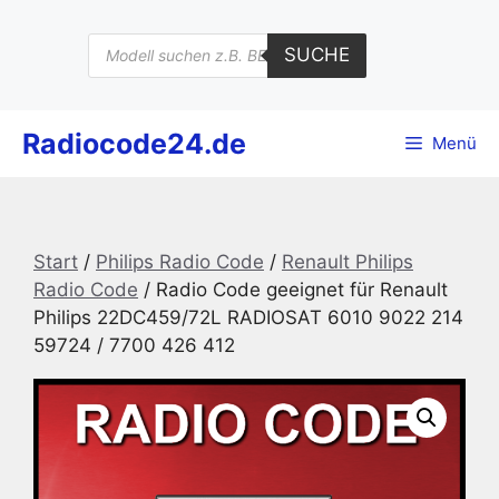
Zum
Inhalt
Products
SUCHE
search
springen
Radiocode24.de
Menü
Start
/
Philips Radio Code
/
Renault Philips
Radio Code
/ Radio Code geeignet für Renault
Philips 22DC459/72L RADIOSAT 6010 9022 214
59724 / 7700 426 412