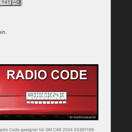
in.
adio Code geeignet für GM CAR 2004 93361169