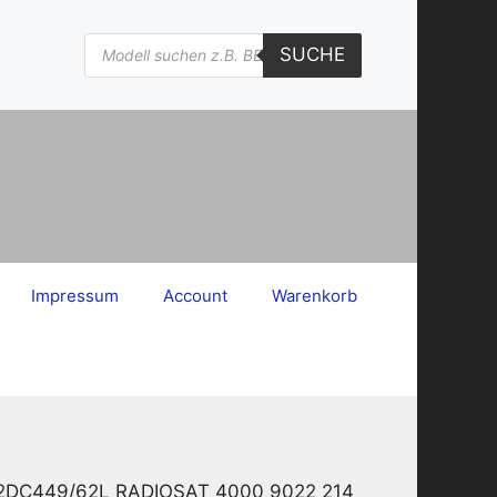
Products
SUCHE
search
Impressum
Account
Warenkorb
s 22DC449/62L RADIOSAT 4000 9022 214