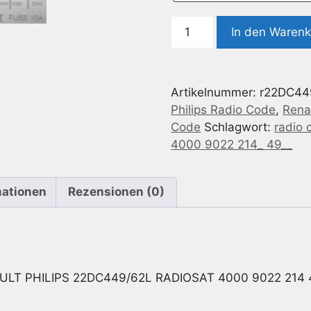
Radio
In den Waren
Code
geeignet
für
Artikelnummer:
r22DC44
Renault
Philips Radio Code
,
Rena
Philips
Code
Schlagwort:
radio 
22DC449/62L
4000 9022 214_ 49__
RADIOSAT
4000
9022
mationen
Rezensionen (0)
214
49624
/
7700
426
ULT PHILIPS 22DC449/62L RADIOSAT 4000 9022 214 
414
Menge