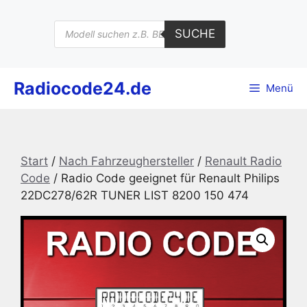
Zum
Inhalt
Products
SUCHE
search
springen
Radiocode24.de
Menü
Start
/
Nach Fahrzeughersteller
/
Renault Radio
Code
/ Radio Code geeignet für Renault Philips
22DC278/62R TUNER LIST 8200 150 474