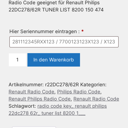
Radio Code geeignet für Renault Philips
22DC278/62R TUNER LIST 8200 150 474
Hier Seriennummer eintragen :
*
Radio
In den Warenkorb
Code
geeignet
für
Artikelnummer:
r22DC278/62R
Kategorien:
Renault
Renault Radio Code
,
Philips Radio Code
,
Philips
Renault Philips Radio Code
,
Renault Radio Code
22DC278/62R
Schlagwort:
radio code key_ renault philips
TUNER
22dc278 62r_ tuner list 8200 1___
LIST
8200
150