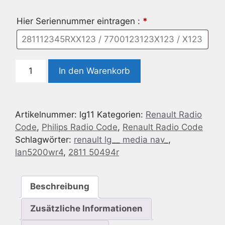
Hier Seriennummer eintragen :
*
Radio
In den Warenkorb
Code
geeignet
für
Artikelnummer:
lg11
Kategorien:
Renault Radio
Renault
Code
,
Philips Radio Code
,
Renault Radio Code
LG
Schlagwörter:
renault lg__ media nav_
,
Media
lan5200wr4
,
2811 50494r
NAV
LAN5200WR4
-
Beschreibung
2811
50494R
Zusätzliche Informationen
Menge