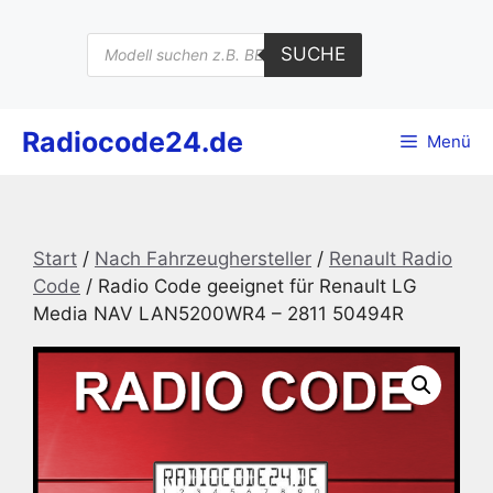
Zum
Inhalt
Products
SUCHE
search
springen
Radiocode24.de
Menü
Start
/
Nach Fahrzeughersteller
/
Renault Radio
Code
/ Radio Code geeignet für Renault LG
Media NAV LAN5200WR4 – 2811 50494R